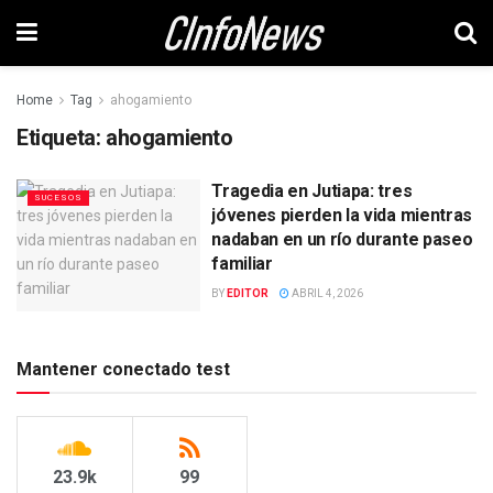
Home
Tag
ahogamiento
Etiqueta:
ahogamiento
Tragedia en Jutiapa: tres
SUCESOS
jóvenes pierden la vida mientras
nadaban en un río durante paseo
familiar
BY
EDITOR
ABRIL 4, 2026
Mantener conectado test
23.9k
99