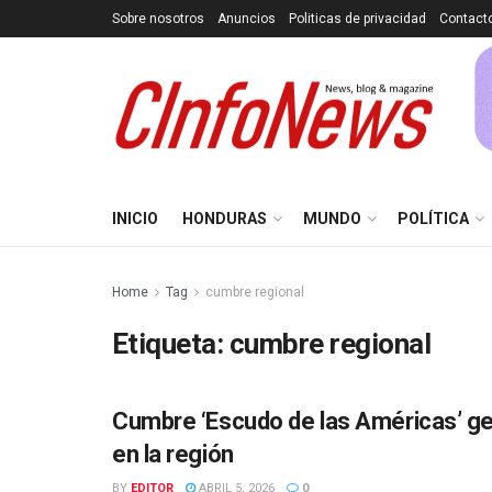
Sobre nosotros
Anuncios
Politicas de privacidad
Contact
INICIO
HONDURAS
MUNDO
POLÍTICA
Home
Tag
cumbre regional
Etiqueta:
cumbre regional
Cumbre ‘Escudo de las Américas’ gen
INTERNACIONAL
en la región
BY
EDITOR
ABRIL 5, 2026
0