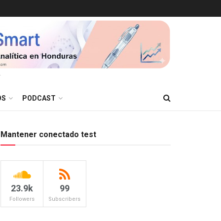
T
OS
PODCAST
Mantener conectado test
23.9k
99
Followers
Subscribers