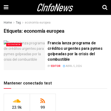
Home
Tag
economía europea
Etiqueta:
economía europea
Francia lanza programa de
ECONOMÍA
créditos urgentes para pymes
golpeadas por la crisis del
combustible
BY
EDITOR
ABRIL 5, 2026
Mantener conectado test
23.9k
99