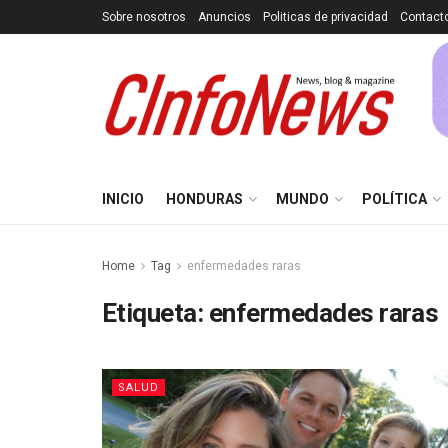
Sobre nosotros
Anuncios
Politicas de privacidad
Contact
INICIO
HONDURAS
MUNDO
POLÍTICA
Home
Tag
enfermedades raras
Etiqueta:
enfermedades raras
SALUD