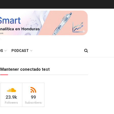
T
OS
PODCAST
Mantener conectado test
23.9k
99
Followers
Subscribers