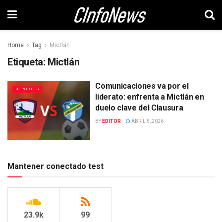
Home
Tag
Mictlán
Etiqueta:
Mictlán
Comunicaciones va por el
DEPORTES
liderato: enfrenta a Mictlán en
duelo clave del Clausura
BY
EDITOR
ABRIL 5, 2026
Mantener conectado test
23.9k
99