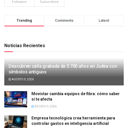
Followers
Subscribers
Trending
Comments
Latest
Noticias Recientes
Descubren caña grabada de 3.700 años en Judea con
símbolos antiguos
AGOSTO 9, 2026
Movistar cambia equipos de fibra: cómo saber
si te afecta
AGOSTO 9, 2026
Empresa tecnológica crea herramienta para
controlar gastos en inteligencia artificial