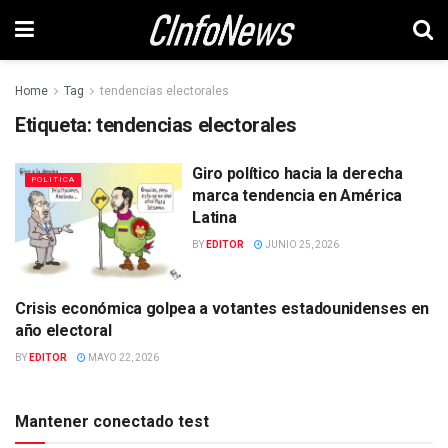
Home
Tag
tendencias electorales
Etiqueta:
tendencias electorales
Giro político hacia la derecha
POLITICA
marca tendencia en América
Latina
BY
EDITOR
JUNIO 25, 2026
Crisis económica golpea a votantes estadounidenses en
INTERNACIONAL
año electoral
BY
EDITOR
MAYO 22, 2026
Mantener conectado test