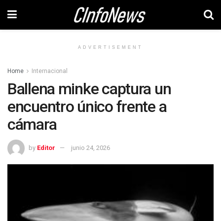
ADVERTISEMENT
Home
Internacional
Ballena minke captura un
encuentro único frente a
cámara
by
Editor
junio 24, 2026