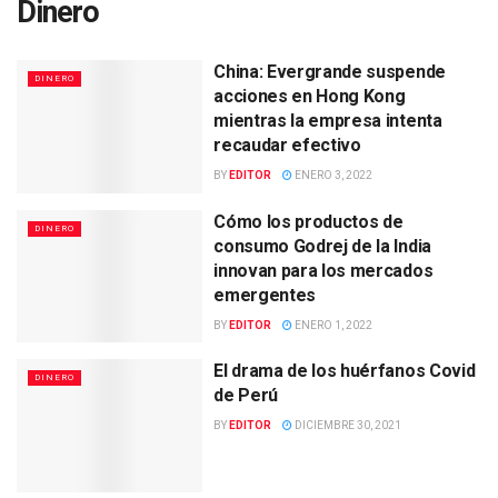
Dinero
China: Evergrande suspende
DINERO
acciones en Hong Kong
mientras la empresa intenta
recaudar efectivo
BY
EDITOR
ENERO 3, 2022
Cómo los productos de
DINERO
consumo Godrej de la India
innovan para los mercados
emergentes
BY
EDITOR
ENERO 1, 2022
El drama de los huérfanos Covid
DINERO
de Perú
BY
EDITOR
DICIEMBRE 30, 2021