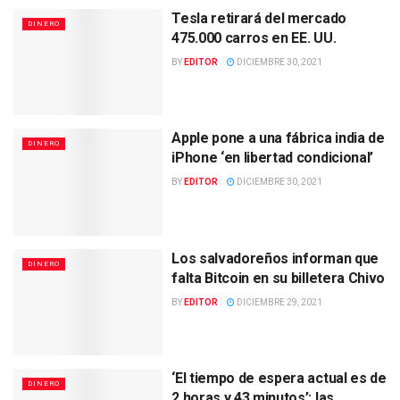
Tesla retirará del mercado
DINERO
475.000 carros en EE. UU.
BY
EDITOR
DICIEMBRE 30, 2021
Apple pone a una fábrica india de
DINERO
iPhone ‘en libertad condicional’
BY
EDITOR
DICIEMBRE 30, 2021
Los salvadoreños informan que
DINERO
falta Bitcoin en su billetera Chivo
BY
EDITOR
DICIEMBRE 29, 2021
‘El tiempo de espera actual es de
DINERO
2 horas y 43 minutos’: las