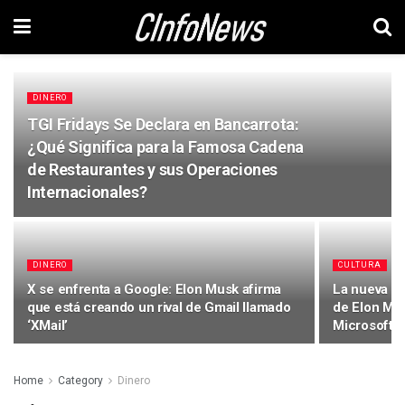
DINERO
TGI Fridays Se Declara en Bancarrota:
¿Qué Significa para la Famosa Cadena
de Restaurantes y sus Operaciones
Internacionales?
DINERO
CULTURA
X se enfrenta a Google: Elon Musk afirma
La nueva c
que está creando un rival de Gmail llamado
de Elon Mu
‘XMail’
Microsoft y
Home
Category
Dinero