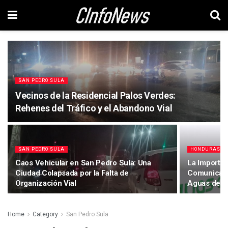
SAN PEDRO SULA
Vecinos de la Residencial Palos Verdes:
Rehenes del Tráfico y el Abandono Vial
SAN PEDRO SULA
HONDURAS
Caos Vehicular en San Pedro Sula: Una
La Importan
Ciudad Colapsada por la Falta de
Comunicaci
Organización Vial
Aguas de S
Home
Category
San Pedro Sula