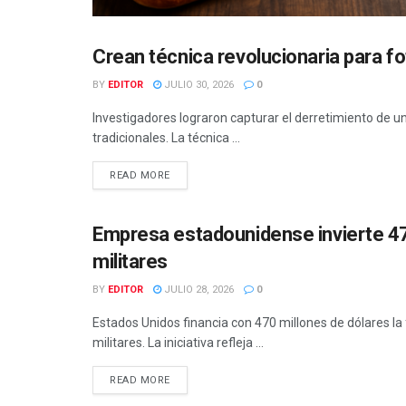
Crean técnica revolucionaria para fo
TECNOLOGÍA
BY
EDITOR
JULIO 30, 2026
0
Investigadores lograron capturar el derretimiento de un 
tradicionales. La técnica ...
READ MORE
Empresa estadounidense invierte 47
INTERNACIONAL
militares
BY
EDITOR
JULIO 28, 2026
0
Estados Unidos financia con 470 millones de dólares l
militares. La iniciativa refleja ...
READ MORE