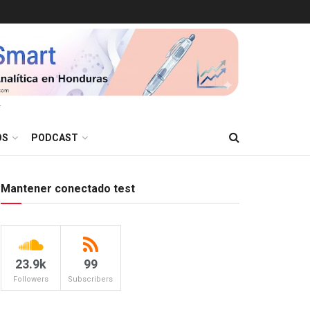
T
OS
PODCAST
Mantener conectado test
23.9k
99
Followers
Subscribers