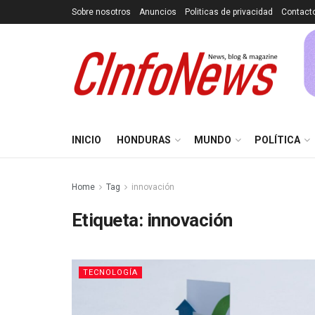
Sobre nosotros
Anuncios
Politicas de privacidad
Contact
INICIO
HONDURAS
MUNDO
POLÍTICA
Home
Tag
innovación
Etiqueta:
innovación
TECNOLOGÍA