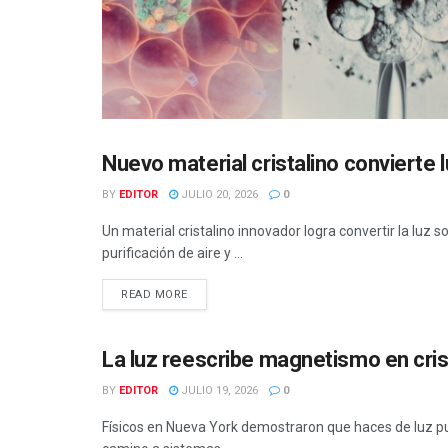
Nuevo material cristalino convierte l
TECNOLOGÍA
BY
EDITOR
JULIO 20, 2026
0
Un material cristalino innovador logra convertir la luz s
purificación de aire y ...
READ MORE
La luz reescribe magnetismo en cri
TECNOLOGÍA
BY
EDITOR
JULIO 19, 2026
0
Físicos en Nueva York demostraron que haces de luz pu