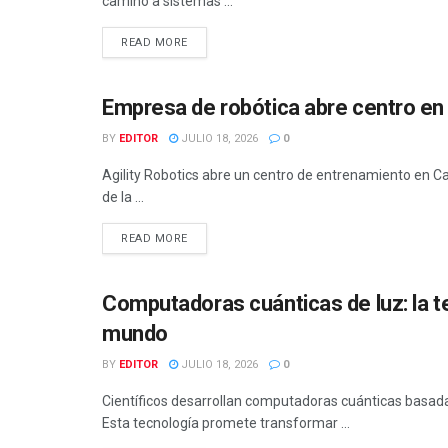
camino a sistemas ...
READ MORE
Empresa de robótica abre centro en 
TECNOLOGÍA
BY
EDITOR
JULIO 18, 2026
0
Agility Robotics abre un centro de entrenamiento en Ca
de la ...
READ MORE
Computadoras cuánticas de luz: la t
TECNOLOGÍA
mundo
BY
EDITOR
JULIO 18, 2026
0
Científicos desarrollan computadoras cuánticas basada
Esta tecnología promete transformar ...