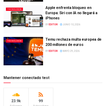
Apple enfrenta bloqueo en
TECNOLOGÍA
Europa: Siri con IA no llegará a
iPhones
BY
EDITOR
JUNIO 10, 2026
Temu rechaza multa europea de
TECNOLOGÍA
200 millones de euros
BY
EDITOR
MAYO 29, 2026
Mantener conectado test
23.9k
99
Followers
Subscribers