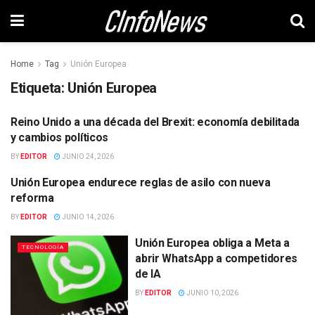
Home
Tag
Unión Europea
Etiqueta:
Unión Europea
Reino Unido a una década del Brexit: economía debilitada
INTERNACIONAL
y cambios políticos
BY
EDITOR
JUNIO 24, 2026
Unión Europea endurece reglas de asilo con nueva
INTERNACIONAL
reforma
BY
EDITOR
JUNIO 14, 2026
Unión Europea obliga a Meta a
TECNOLOGÍA
abrir WhatsApp a competidores
de IA
BY
EDITOR
JUNIO 10, 2026